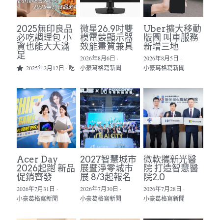
2025無印良品
微星26.9吋雙
Uber擴大移動
必吃調理包 小
模電競顯示器
版圖 叫車服務
資也能大大滿
效能畫質兼具
新增三地
足
2026年8月6日
·
2026年8月5日
·
2025年2月12日
·
吃
小豪葛格寫新聞
小豪葛格寫新聞
Acer Day
2027智慧城市
微軟攜新光醫
2026起跑 新品
展暨淨零城市
院 打造智慧醫
促銷齊發
展 8/3起報名
院2.0
2026年7月31日
·
2026年7月30日
·
2026年7月28日
·
小豪葛格寫新聞
小豪葛格寫新聞
小豪葛格寫新聞