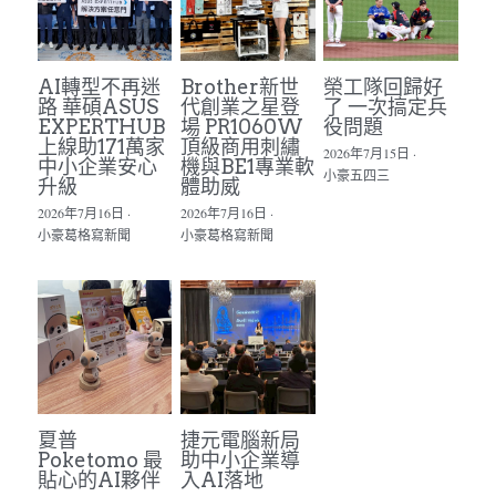
AI轉型不再迷
Brother新世
榮工隊回歸好
路 華碩ASUS
代創業之星登
了 一次搞定兵
EXPERTHUB
場 PR1060W
役問題
上線助171萬家
頂級商用刺繡
2026年7月15日
·
中小企業安心
機與BE1專業軟
小豪五四三
升級
體助威
2026年7月16日
·
2026年7月16日
·
小豪葛格寫新聞
小豪葛格寫新聞
夏普
捷元電腦新局
Poketomo 最
助中小企業導
貼心的AI夥伴
入AI落地