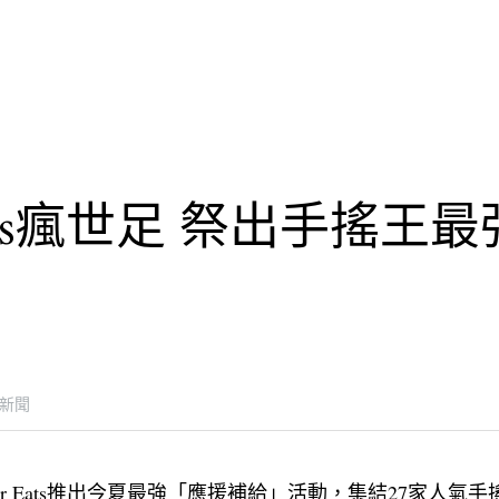
Eats瘋世足 祭出手搖王
新聞
r Eats推出今夏最強「應援補給」活動，集結27家人氣手