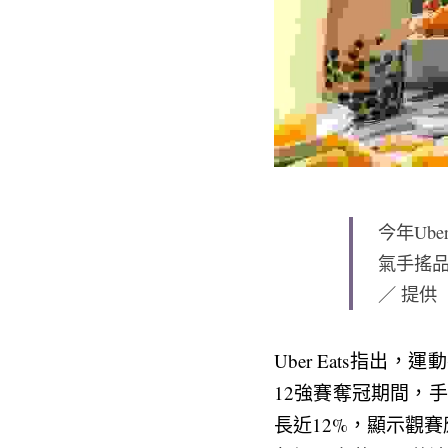
今年Ub
氣手搖品
／ 提供
Uber Eats指
12強賽奪冠期間，
長近12%，顯示觀賽