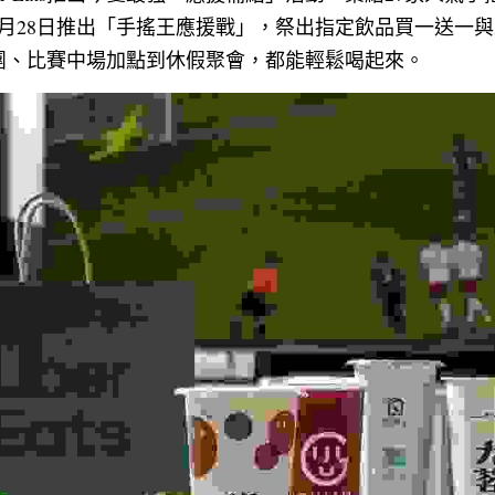
月28日推出「手搖王應援戰」，祭出指定飲品買一送一與
團、比賽中場加點到休假聚會，都能輕鬆喝起來。