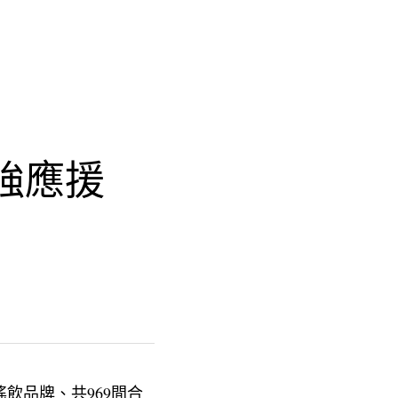
最強應援
搖飲品牌、共969間合