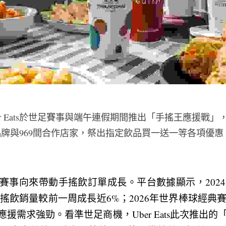
er Eats於世足賽事與端午連假期間推出「手搖王應援戰」
牌與969間合作店家，祭出指定飲品買一送一等各項優惠。Ube
出，運動賽事向來帶動手搖飲訂單成長。平台數據顯示，20
手搖飲銷量較前一周成長近6%；2026年世界棒球經典
應援需求強勁。看準世足商機，Uber Eats此次推出