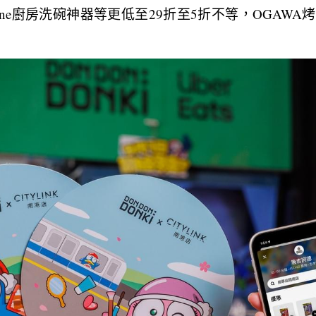
in one廚房洗碗神器等更低至29折至5折不等，OGA