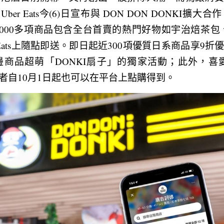
到，Uber Eats今(6)日宣布與 DON DON DONKI
000多項商品包含全台首賣的熱門好物如宇治焙茶包、
r Eats上隨點即送。即日起近300項優質日系商品享9
品超萌「DONKI扇子」的獨家活動；此外，喜愛 DON
者自10月1日起也可以在平台上點購得到。