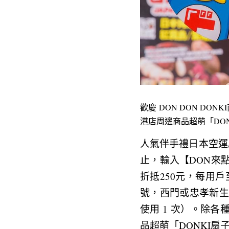
歡慶 DON DON DO
港店周邊商品超萌「DONK
人氣伴手禮日本空運麝
止，輸入【DON來
折抵250元，每用
號，西門或忠孝新生店
使用 1 次）。除各
品超萌「DONKI扇子