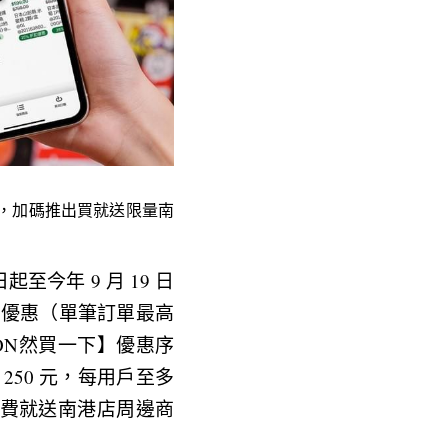
9折起，加碼推出買就送限量南
今年 9 月 19 日
折優惠（單筆訂單最高
ON然買一下】優惠序
250 元，每用戶至多
店消費就送南港店周邊商