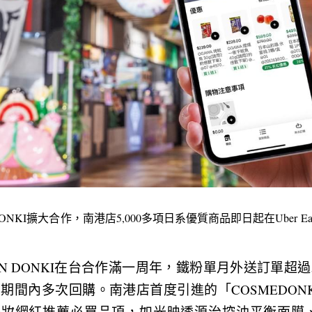
ON DONKI擴大合作，南港店5,000多項日系優質商品即日起在Uber Eats
ON DON DONKI在台合作滿一周年，鐵粉單月外送訂單
期間內多次回購。南港店首度引進的「COSMEDONK
架，美妝網紅推薦必買品項，如光映透源治控油平衡面膜、Co