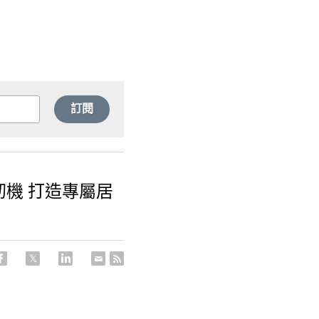
訂閱
縫紉機 打造專屬居