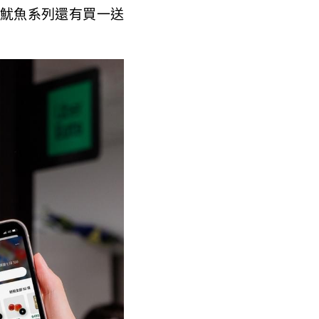
WA烤魷魚系列還有買一送