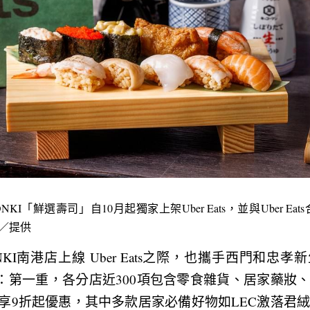
ONKI「鮮選壽司」自10月起獨家上架Uber Eats，並與Uber Ea
ts／提供
ONKI南港店上線 Uber Eats之際，也攜手西門和忠孝新
優惠：第一重，各分店近300項包含零食雜貨、居家藥妝
上點購即享9折起優惠，其中多款居家必備好物如LEC激落君絨