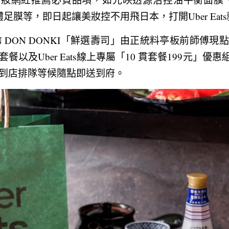
3D立體足膜等，即日起讓美妝控不用飛日本，打開Uber Ea
 DON DONKI「鮮選壽司」由正統料亭板前師傅
以及Uber Eats線上專屬「10 貫套餐199元」優惠
p，無須到店排隊等候隨點即送到府。