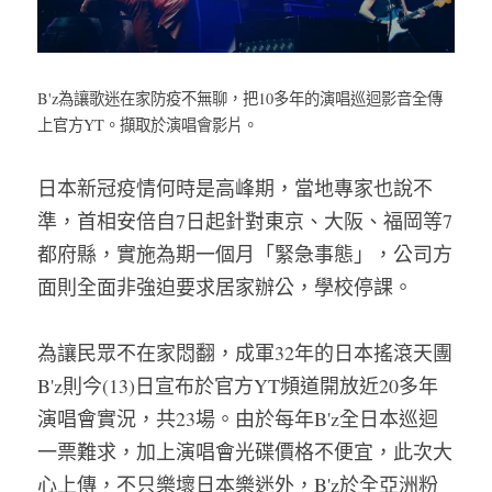
B'z為讓歌迷在家防疫不無聊，把10多年的演唱巡迴影音全傳
上官方YT。擷取於演唱會影片。
日本新冠疫情何時是高峰期，當地專家也說不
準，首相安倍自7日起針對東京、大阪、福岡等7
都府縣，實施為期一個月「緊急事態」，公司方
面則全面非強迫要求居家辦公，學校停課。
為讓民眾不在家悶翻，成軍32年的日本搖滾天團
B'z則今(13)日宣布於官方YT頻道開放近20多年
演唱會實況，共23場。由於每年B'z全日本巡迴
一票難求，加上演唱會光碟價格不便宜，此次大
心上傳，不只樂壞日本樂迷外，B'z於全亞洲粉