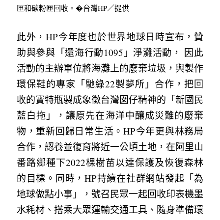
匣和碳粉匣回收。�台灣HP／提供
此外，HP今年度也於世界地球日時宣布，贊
助與參與「還海行動1095」淨灘活動， 因此
活動的主辦單位將海灘上的廢棄垃圾，與製作
環保鞋的專家「馳綠22製夢所」合作，把回
收的寶特瓶製成象徵台灣囡仔精神的「新國民
藍白拖」，讓原先在海洋中釀成災難的廢棄
物，重新回歸日常生活。HP今年更與林務局
合作，認養並復育將近一公頃土地，在阿里山
番路鄉種下2022棵樹苗以達保護及恢復森林
的目標。同時，HP持續在社群網站發起「為
地球做點小事」，號召民眾一起回收印表機墨
水耗材、搭乘大眾運輸交通工具、隨身準備環