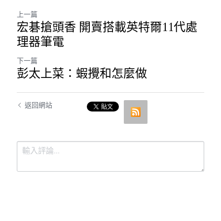
上一篇
宏碁搶頭香 開賣搭載英特爾11代處
理器筆電
下一篇
彭太上菜：蝦攪和怎麼做
返回網站