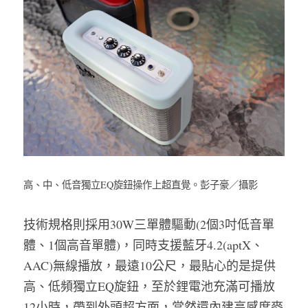
高、中、低音獨立EQ旋鈕操作上超直覺。彭子豪／攝影
技
術規格則採用
30W三單體驅動(2個3吋低音單
體、1個高音單體)，同時
支援藍牙4.2(aptX、
AAC)無線播放，最遠10公尺，最貼心的是提供
高、低頻獨立EQ旋鈕，至於
鋰電池充滿可播放
12小時，帶到外頭超方面，當然還
內建高感度麥