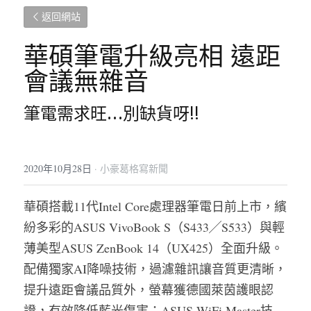
返回網站
華碩筆電升級亮相 遠距
會議無雜音
筆電需求旺…別缺貨呀!!
2020年10月28日
·
小豪葛格寫新聞
華碩搭載11代Intel Core處理器筆電日前上市，繽
紛多彩的ASUS VivoBook S（S433╱S533）與輕
薄美型ASUS ZenBook 14（UX425）全面升級。
配備獨家AI降噪技術，過濾雜訊讓音質更清晰，
提升遠距會議品質外，螢幕獲德國萊茵護眼認
證，有效降低藍光傷害；ASUS WiFi Master技