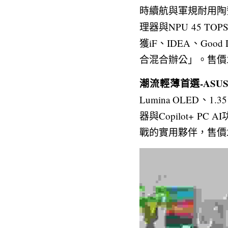
時續航與軍規耐用陶瓷
理器與NPU 45 T
獲iF、IDEA、Go
合混合辦公」。售價39
潮流輕薄首選-ASUS V
Lumina OLED、
器與Copilot+ 
戰的實用夥伴，售價29