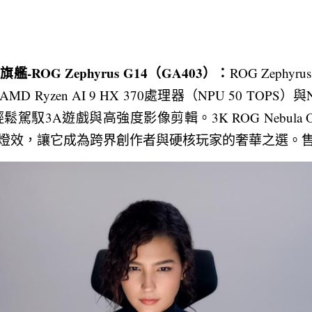
ROG Zephyrus G14（GA403）：
ROG Zephy
yzen AI 9 HX 370處理器（NPU 50 TOPS）與NVID
輕鬆駕馭3A遊戲與高強度影像剪輯。3K ROG Nebula 
ting動態燈效，讓它成為跨界創作者與硬核玩家的奢華之選。售