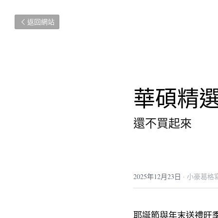
返回網站
華碩精選
還不買起來
2025年12月23日
·
小豪葛格
耶誕節與年末送禮旺