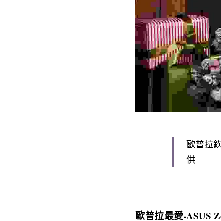
歐普拉欽點
供
歐普拉最愛-ASUS Ze