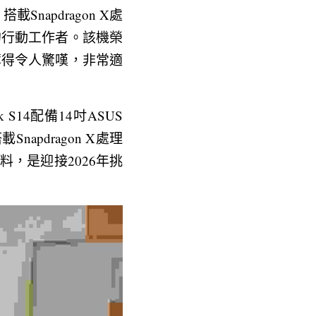
apdragon X處
計感的行動工作者。該機榮
「輕薄得令人驚嘆，非常適
 S14配備14吋ASUS 
napdragon X處理
資料，是迎接2026年挑