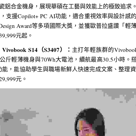
鋁合金機身，展現華碩在工藝與效能上的極致追求。搭載Sn
OPS，支援Copilot+ PC AI功能，適合重視效率與設
od Design Award等多項國際大獎，並獲歐普拉盛讚
,999元起。
ivobook S14（S3407）：
主打年輕族群的Vivobook
1.35公斤輕薄機身與70Wh大電池，續航最高30.5小時。搭載S
PC AI功能，能協助學生與職場新鮮人快速完成文案、整理
,999元。