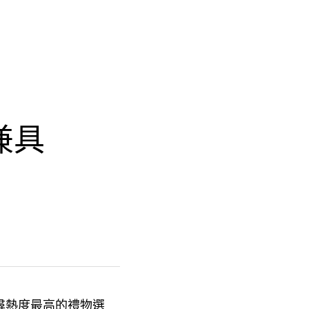
兼具
尋熱度最高的禮物選