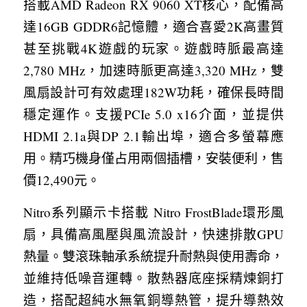
搭載AMD Radeon RX 9060 XT核心，配備高
達16GB GDDR6記憶體，適合喜愛2K高畫質
甚至挑戰4K遊戲的玩家。遊戲時脈最高達
2,780 MHz，加速時脈更高達3,320 MHz，雙
風扇設計可有效處理182W功耗，確保長時間
穩定運作。支援PCIe 5.0 x16介面，並提供
HDMI 2.1a與DP 2.1輸出埠，適合多螢幕應
用。精巧機身僅占用兩個插槽，安裝便利，售
價12,490元。
Nitro系列顯示卡搭載 Nitro FrostBlade環形風
扇，具備高風壓與風流設計，快速排散GPU
熱量。雙滾珠軸承系統提升耐熱與使用壽命，
並維持低噪音運轉。散熱器底座採精煉銅打
造，搭配超純水無氧銅導熱管，提升導熱效