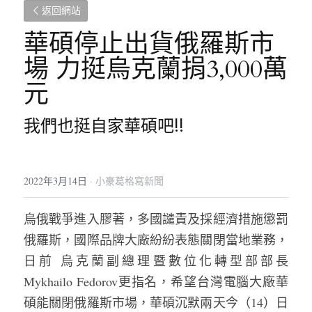
返回網站
華碩停止出貨俄羅斯市
場 力挺烏克蘭捐3,000萬
元
我們也挺自家華碩吧!!
2022年3月14日
·
小豪葛格寫新聞
烏俄戰爭進入膠著，多國譴責及採經濟措施懲罰
俄羅斯，國際品牌大廠紛紛表態關閉當地業務，
日前 
烏克蘭副總理暨數位化轉型部部長 
Mykhailo Fedorov更指名，希望台灣電腦大廠華
碩能關閉俄羅斯市場，華碩沉默兩天今（14）日