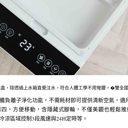
晶盒，除透過上水箱直覺注水，符合人體工學不用彎腰。�雙全
備負離子淨化功能，不需耗材即可提供清新空氣，適用
第四，方便移動，含隱藏式腳輪，不僅美觀也輕鬆推
冷涼區域控制3段風速與24H定時等。