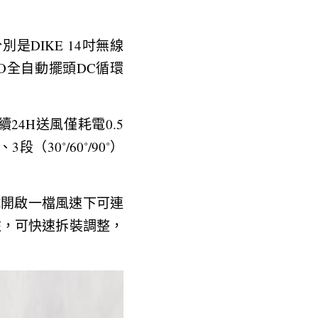
是DIKE 14吋無線
ECO全自動擺頭DC循環
24H送風僅耗電0.5
0˚/60˚/90˚）
測試開啟一檔風速下可連
柱，可快速拆裝調整，