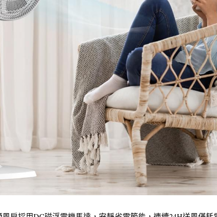
智能頻風扇採用DC磁浮電機馬達，安靜省電節能，連續24H送風僅耗