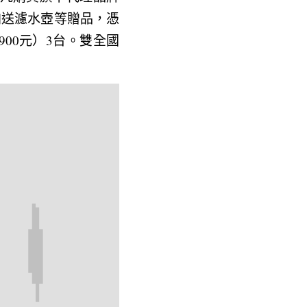
，加送濾水壺等贈品，憑
2,900元）3台。雙全國