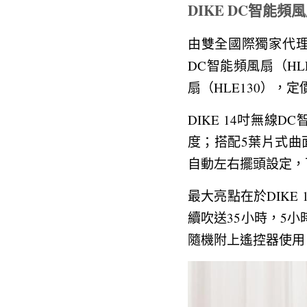
DIKE DC智能頻
由雙全國際獨家代理的
DC智能頻風扇（HLE
扇（HLE130），定價
DIKE 14吋無線
度；搭配5葉片式曲面
自動左右擺頭設定，
最大亮點在於DIKE
續吹送35小時，5
隨機附上遙控器使用