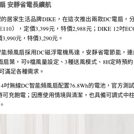
風扇 安靜省電長續航
居家生活品牌DIKE，在這次推出兩款DC電扇，分別
110），定價3,399元，特價2,988元；DIKE 12吋
3,990元，特價3,290元。
DC智能頻風扇採用DC磁浮電機馬達，安靜省電節能，連續
扇葉，可9檔風量設定、3種送風模式、8H定時預約、3段（3
可滿足各種需求。
 14吋無線DC智能頻風扇配置76.8Wh的電池，官方
小時可充飽電；因應使用情境與清潔，也具備可調式中
。