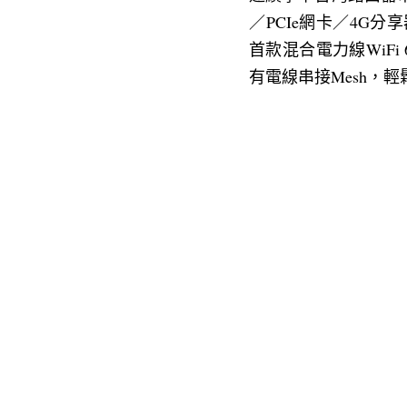
／PCIe網卡／4G分享
首款混合電力線WiF
有電線串接Mesh，