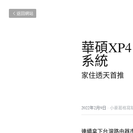
返回網站
華碩XP
系統
家住透天首推
2022年2月9日
·
小豪葛格寫
連續拿下台灣路由器市