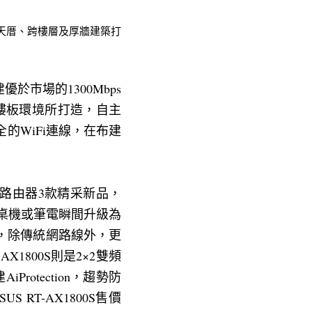
，專為透天厝、跨樓層及厚牆建築打
建優於市場的1300Mbps 
鋼筋樓板環境所打造，自主
的WiFi連線，在布建
00S路由器3款精采新品，
 5的桌機或筆電瞬間升級為
分享器，除傳統網路線外，更
1800S則是2×2雙頻
rotection，趨勢防
US RT-AX1800S售價