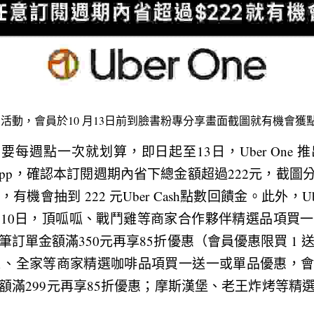
我省」活動，會員於10 月13日前到臉書粉專分享畫面截圖就有機會獲
e員只要每週點一次就划算，即日起至13日，Uber One
pp，確認本訂閱週期內省下總金額超過222元，截圖分享至U
機會抽到 222 元Uber Cash點數回饋金。此外，Ub
10日，頂呱呱、戰鬥雞等商家合作夥伴精選品項買
訂單金額滿350元再享85折優惠（會員優惠限買 1 送
7-11、全家等商家精選咖啡品項買一送一或單品優惠，
額滿299元再享85折優惠；摩斯漢堡、老王炸烤等精