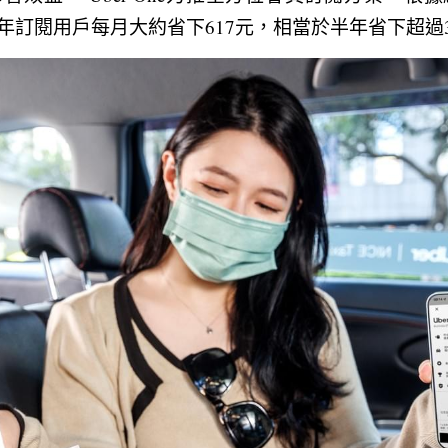
活躍年訂閱用戶每月大約省下617元，相當於半年省下超過3