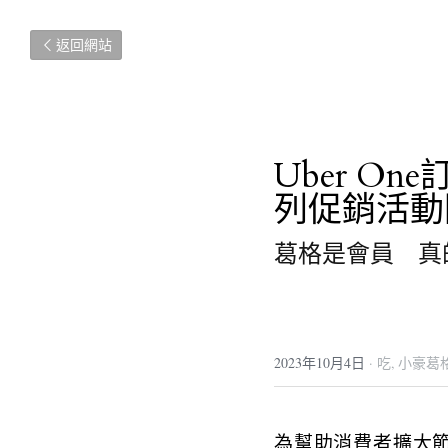
返回網站
Uber O
列促銷活動
葛格是會員　真
2023年10月4日
·
吃,
小豪葛
為幫助消費者擴大節省