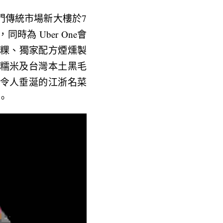
門傳統市場新大樓於7
同時為 Uber One會
仔粿、獨家配方煙燻製
糯米及台灣本土黑毛
令人垂涎的江浙名菜
。