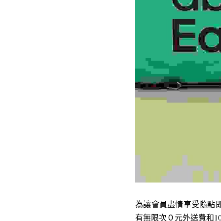
為讓會員盡情享受隨點即送便利
有無限次０元外送費和100