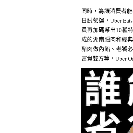
同時，為讓消費者能
日試營運，Uber Ea
員再加碼祭出10種
成的湖南臘肉和經
豬肉做內餡、老饕
富貴雙方等，Uber 