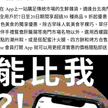
在 App上一站購足傳統市場的生鮮雜貨。適逢台北南
ts全用戶於7日至20日期間享超過30 種商品 9 折起優惠，
特色美食的獨享優惠，除古早味人氣美食芋粿巧、草
典伴手禮鴛鴦肝臘腸等南門市場名物以外，選用西螺圓
必點的潮州粽，或是搭配蜜汁火腿、四方餅和烤方合售
One 會員打開 App 就可以用更經濟實惠的價格隨點即送