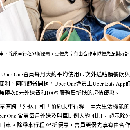
App叫車，除乘車行程95折優惠，更優先享有由合作車隊優先配對好評
s統計，Uber One會員每月大約平均使用17次外送點購
同時節省開銷，Uber One會員上Uber Eats App訂
無限次0元外送費和100%服務費折抵的超值優惠。
e會員享有跨「外送」和「預約乘車行程」兩大生活機能
ber One 會員每月外送及叫車比例大約 4比1，顯示除外送
App叫車。除乘車行程 95折優惠，會員更優先享有由