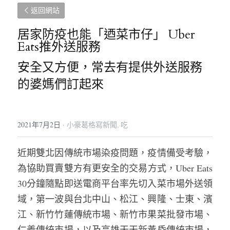
返回網站
居家防疫也能「迺菜市仔」 Uber 
Eats推外送服務
安全又方便，常去有提供外送服務
的婆媽們訂起來
2021年7月2日
·
小豪葛格寫新聞,
吃
近期雙北因傳統市場染疫問題，疫情備受考驗，
為協助買賣雙方有更安全的交易方式，Uber Eats 
30分鐘隨點即送電商平台率先切入菜市場外送領
域，第一波與台北中山、松江、興隆、士東、濱
江、新竹竹蓮傳統市場、新竹市果菜批發市場、
仁義傳統市場，以及高雄天天新黃昏傳統市場，