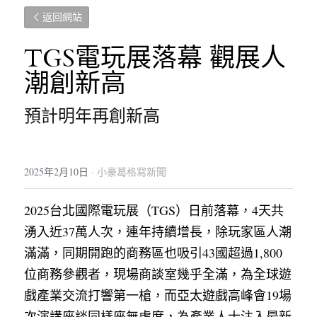
返回網站
TGS電玩展落幕 觀展人
潮創新高
預計明年再創新高
2025年2月10日
·
小豪葛格寫新聞
2025台北國際電玩展（TGS）日前落幕，4天共
湧入近37萬人次，連年持續增長，除玩家區人潮
滿滿，同期開跑的商務區也吸引43國超過1,800
位商務參觀者，現場商談室幾乎全滿，為全球遊
戲產業交流打響第一槍，而亞太遊戲高峰會19場
次演講座談同樣座無虛席，為產業人士注入最新