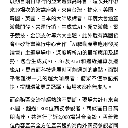
展期首兩日舉行的亞太遊戲高峰會，這次共計帶
來19場次的演講座談，來自台灣、捷克、美國、
韓國、英國、日本的大師級講者，年度大會涵蓋
遊戲開發、營運行銷、生成式AI、獨立遊戲、電
子競技、金流支付等六大主題，此外還有與國發
會亞矽計畫執行中心合作「AI驅動產業應用發展
論壇」主題專場中，深度解析AI的最新應用及趨
勢，包含生成式AI、5G及AIoT和邊緣運算及邊
緣AI，更直面科技進展時可能遇到的痛點，面對
平常難得一見的超大咖講者，聽眾不僅筆記飛
快，提問環節更是踴躍，每場次都座無虛席。
而商務區交流持續熱絡不間斷，現場共計有來自
43國、超過1,800位商務參觀者，商談區日日高
朋滿座，共進行了近2,000場媒合商談，涵蓋數
位內容產業全方位產業鏈的海內外商務參觀者同