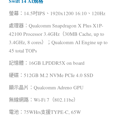
Swift 14 AI規格
螢幕：14.5吋IPS、1920x1200 16:10、120Hz
處理器：Qualcomm Snapdragon X Plus X1P-
42100 Processor 3.4GHz（30MB Cache, up to 
3.4GHz, 8 cores）；Qualcomm AI Engine up to 
45 total TOPs
記憶體：16GB LPDDR5X on board
硬碟：512GB M.2 NVMe PCIe 4.0 SSD
顯示晶片：Qualcomm Adreno GPU
無線網路：Wi-Fi 7（802.11be）
電池：75WHrs支援TYPE-C, 65W