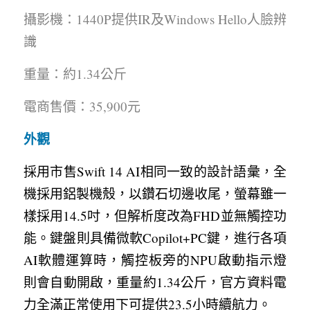
攝影機：1440P提供IR及Windows Hello人臉辨
識
重量：約1.34公斤
電商售價：35,900元
外觀
採用市售Swift 14 AI相同一致的設計語彙，全
機採用鋁製機殼，以鑽石切邊收尾，螢幕雖一
樣採用14.5吋，但解析度改為FHD並無觸控功
能。鍵盤則具備微軟Copilot+PC鍵，進行各項
AI軟體運算時，觸控板旁的NPU啟動指示燈
則會自動開啟，重量約1.34公斤，官方資料電
力全滿正常使用下可提供23.5小時續航力。