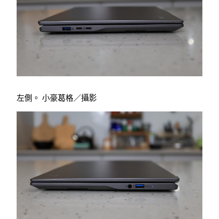
左側。 小豪葛格／攝影