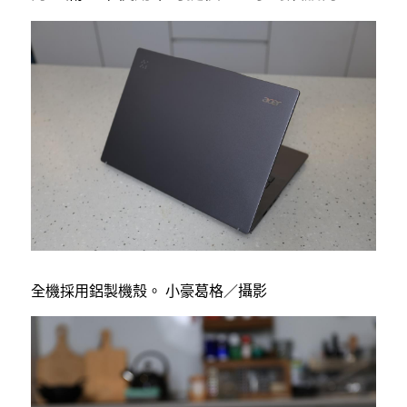
全機採用鋁製機殼。 小豪葛格／攝影