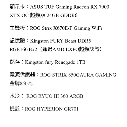
顯示卡：ASUS TUF Gaming Radeon RX 7900 
XTX OC 超頻版 24GB GDDR6
主機板：ROG Strix X670E-F Gaming WiFi
記憶體：Kingston FURY Beast DDR5 
RGB16GBx2（通過AMD EXPO超頻認證）
儲存：Kingston fury Renegade 1TB
電源供應器：
ROG STRIX 850GAURA GAMING
金牌850瓦
水冷： ROG RYUO III 360 ARGB
機殼：ROG HYPERION GR701