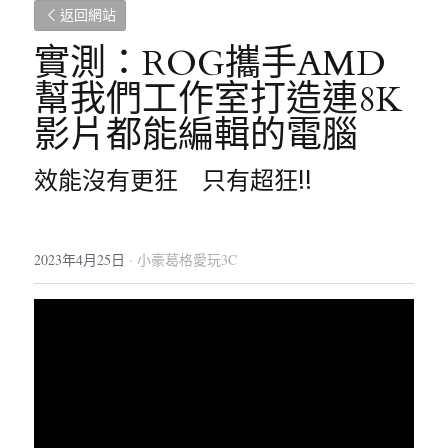
返回網站
實測：ROG攜手AMD
幫我們工作室打造連8K
影片都能編輯的電腦
效能沒有更狂　只有超狂!!
2023年4月25日
·
小豪葛格愛玩3C