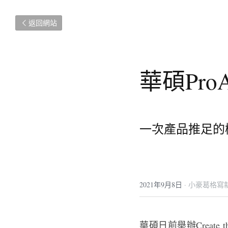
返回網站
華碩Pr
一次產品推足的
2021年9月8日
·
小豪葛格寫
華碩日前舉辦Create