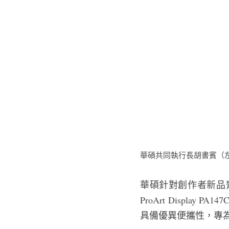
華碩共同執行長胡書賓（左
華碩針對創作者新品齊發，Pro
ProArt Display P
具備優異便攜性，專