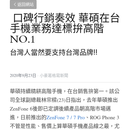
返回網站
 口碑行銷奏效 華碩在台
手機業務達標拚高階
NO.1 
台灣人當然要支持台灣品牌!!
2020年9月23日
·
小豪葛格寫新聞
華碩持續精耕高階手機，在台銷售拚第一。該公
司全球副總裁林宗樑(23)日指出，去年華碩推出
ZenFone 6後即已定調後續產品朝高階市場邁
進，日前推出的
ZenFone 7 / 7 Pro
、ROG Phone 3
不管是性能、售價上算華碩手機產品線之最，尤