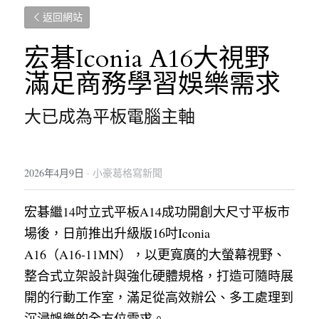
返回網站
宏碁Iconia A16大視野 
滿足商務學習娛樂需求
大已成為平板電腦主軸
2026年4月9日
·
小豪葛格寫新聞
宏碁繼14吋立式平板A14成功開創大尺寸平板市
場後，日前推出升級版16吋Iconia 
A16（A16‑11MN），以更寬廣的大螢幕視野、
整合式立架設計與強化硬體規格，打造可隨時展
開的行動工作室，滿足從高效辦公、多工處理到
沉浸娛樂的全方位需求。