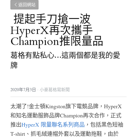
返回網站
 提起手刀搶一波 
HyperX再次攜手
Champion推限量品 
葛格有點私心…這兩個都是我的愛
牌
2020年7月3日
·
小豪葛格寫新聞
太潮了!金士頓Kingston旗下電競品牌，HyperX
和知名運動服飾品牌Champion再次合作，正式
推出
HyperX 限量聯名系列商品
，包括黑色短袖
T-shirt、抓毛絨連帽外套以及運動拖鞋，由於