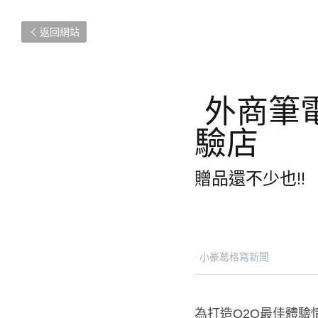
返回網站
 外商筆電霸主HP 打造全新O2O品牌體驗
店 
贈品還不少也!!
2020年10月16日
·
小豪葛格
為打造O2O最佳體驗