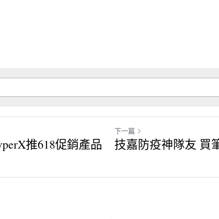
下一篇
perX推618促銷產
技嘉防疫神隊友 買