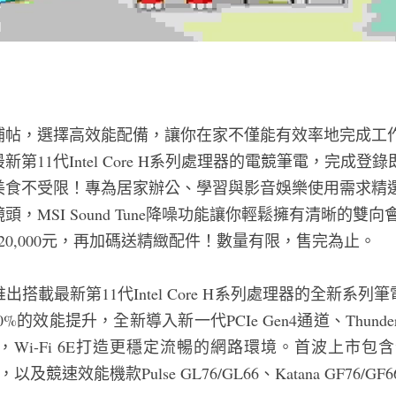
補帖，選擇高效能配備，讓你在家不僅能有效率地完成工
11代Intel Core H系列處理器的電競筆電，完成登錄即可獲得
美食不受限！專為居家辦公、學習與影音娛樂使用需求精
頭，MSI Sound Tune降噪功能讓你輕鬆擁有清晰的
20,000元，再加碼送精緻配件！數量有限，售完為止。
搭載最新第11代Intel Core H系列處理器的全新系
%的效能提升，全新導入新一代PCIe Gen4通道、Thunder
Wi-Fi 6E打造更穩定流暢的網路環境。首波上市包含全
ard，以及競速效能機款Pulse GL76/GL66、Katana GF76/GF66