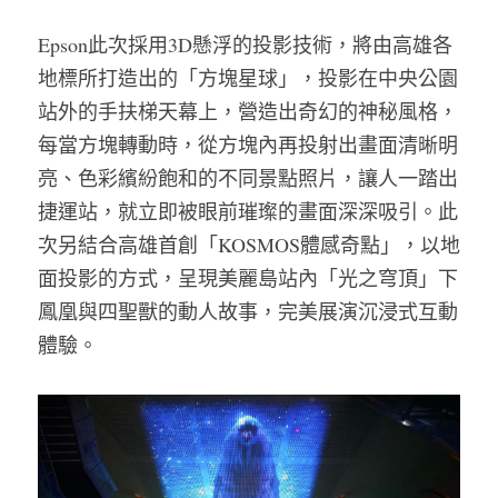
Epson此次採用3D懸浮的投影技術，將由高雄各
地標所打造出的「方塊星球」，投影在中央公園
站外的手扶梯天幕上，營造出奇幻的神秘風格，
每當方塊轉動時，從方塊內再投射出畫面清晰明
亮、色彩繽紛飽和的不同景點照片，讓人一踏出
捷運站，就立即被眼前璀璨的畫面深深吸引。此
次另結合高雄首創「KOSMOS體感奇點」，以地
面投影的方式，呈現美麗島站內「光之穹頂」下
鳳凰與四聖獸的動人故事，完美展演沉浸式互動
體驗。