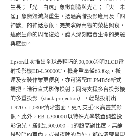
生長；「光－白虎」象徵創造與光芒；「火－朱
雀」象徵毀滅與重生，透過高階投影應用及「四
神獸」的神話意象，完美演繹萬物的榮枯興衰，
述說生命的周而復始，讓人深刻體會生命的美麗
與感動。
Epson此次推出全球最輕巧的30,000流明3LCD雷
射投影機EB-L30000U，機身重量僅63.8kg，搬
運及安裝作業更便利，亦可選配ELPMB56新式
握把，進行直式影像投射；同時支援多台投影機
的多重投影（stack projection），輕鬆投射出
1,920 x 1,080P清晰畫面，更可支援4K高畫質影
像。此外，EB-L30000U以特殊光學裝置調整投
影偏光，搭配2,500,000：1的超高對比度，無論
是較暗的室內，或是夜晚的戶外，都能清楚呈現