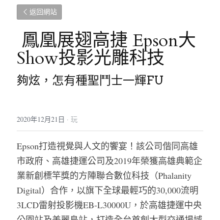
返回網站
 鳳凰展翅高捷 Epson大
Show投影光雕科技 
夠炫，怎有種聖鬥士一輝FU
2020年12月21日
·
玩
Epson打造視覺與人文的饗宴！該公司偕同高雄
市政府、高雄捷運公司及2019年榮獲高雄典範企
業新創標竿獎的方陣聯合數位科技（Phalanity 
Digital）合作，以旗下全球最輕巧的30,000流明 
3LCD雷射投影機EB-L30000U，於高雄捷運中央
公園站及美麗島站，打造全台首創大型交通場域