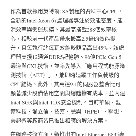
作為首款採用英特爾18A製程的資料中心CPU，
全新的Intel Xeon 6+處理器專注於效能密度、能
源效率與營運規模。其最高搭載288個效率核
心，相較前一代產品帶來最高2.5倍的效能提
升，且每執行緒每瓦效能較競品高出45%。該處
理器支援12通道DDR5記憶體、96條PCIe Gen 5
通道與CXL技術，並率先導入「應用程式能源遙
測技術（AET）」，能即時追蹤工作負載級的
CPU能耗。此外，其高達9:1的伺服器整合比可
顯著減少設備佔用空間與總體擁有成本，並內建
Intel SGX與Intel TDX安全機制。目前華碩、戴
爾科技、愛立信、技嘉、慧與（HPE）、聯想、
美超微等廠商皆已推出相應的解決方案。
在網路技術方面，新推出的Intel Ethernet E835專