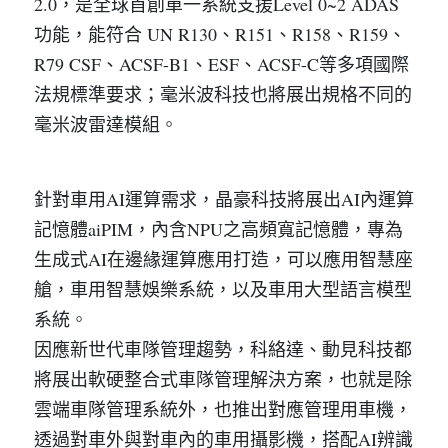
2.0，是全球首創單一系統支援Level 0~2 ADAS
功能，能符合 UN R130、R151、R158、R159、
R79 CSF、ACSF-B1、ESF、ACSF-C等多項國際
法規標準要求；毫米波科技也將展出規格不同的
毫米波雷達模組
。
針對車用AI運算需求，晶豪科技將展出AI內運算
記憶體aiPIM，內含NPU之高頻寬記憶體，專為
生成式AI在邊緣運算應用打造，可以應用智慧座
艙，車用智慧娛樂系統，以及車用大型語言模型
系統
。
因應新世代車隊管理趨勢，科絡達、動見科技都
將展出軟硬整合式車隊管理解決方案，也就是除
雲端車隊管理系統外，也推出對應管理用車機，
透過對車外與對車內的車用攝影機，搭配AI辨識