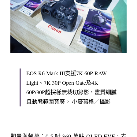
EOS R6 Mark III支援7K 60P RAW 
Light、7K 30P Open Gate及4K 
60P/30P超採樣無裁切錄影，畫質細膩
且動態範圍寬廣。 小豪葛格／攝影
觀景與螢幕：0.5 吋 369 萬點 OLED EVF，支