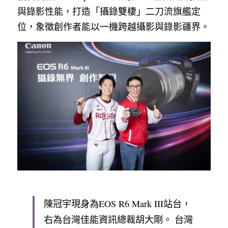
與錄影性能，打造「攝錄雙棲」二刀流旗艦定
位，象徵創作者能以一機跨越攝影與錄影疆界。
陳冠宇現身為EOS R6 Mark III站台，
右為台灣佳能資訊總裁胡大剛。 台灣