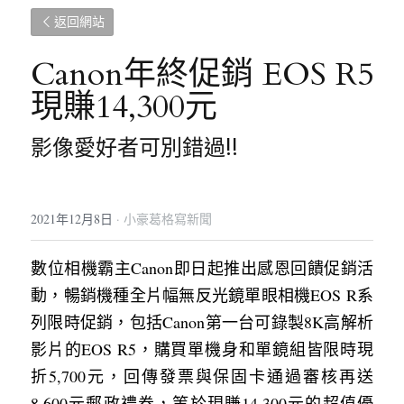
返回網站
Canon年終促銷 EOS R5
現賺14,300元
影像愛好者可別錯過!!
2021年12月8日
·
小豪葛格寫新聞
數位相機霸主Canon即日起推出感恩回饋促銷活
動，暢銷機種全片幅無反光鏡單眼相機EOS R系
列限時促銷，包括Canon第一台可錄製8K高解析
影片的EOS R5，購買單機身和單鏡組皆限時現
折5,700元，回傳發票與保固卡通過審核再送
8,600元郵政禮券，等於現賺14,300元的超值優