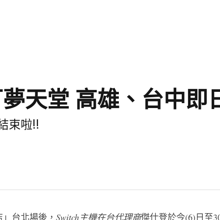
可夢天堂
高雄、台中即
束啦!!
店」台北場後，
Switch
主機在台代理商
傑仕登於今(6)日至