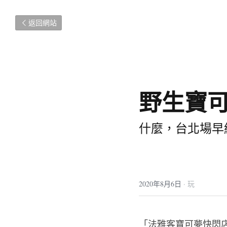
返回網站
野生寶
什麼，台北場早結
2020年8月6日
·
玩
「法雅客寶可夢快閃