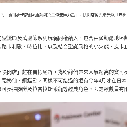
發售的「寶可夢卡牌劍&盾系列第二彈無極力量」，快閃店搶先曝光以「無
的聖誕節及萬聖節系列玩偶同樣納入，包含由伽勒爾地區
的路卡利歐、時拉比，以及結合聖誕風格的小火龍、皮卡
夢快閃店」趕在暑假尾聲，為粉絲們帶來人氣超高的寶可
奶仙、鋼鎧鴉，同樣不可錯過的還有今年4月才在日本Pokém
寶可夢探險隊及拉普拉斯乘龍等經典角色，限定款數量有