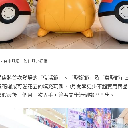
雄、台中登場。傑仕登／提供
閃店將首次登場的「復活節」、「聖誕節」及「萬聖節」
氣花帽或可愛花圈的填充玩偶，9月開學更少不超實用商
暑假最後一個月一次入手，等著開學迷倒鄰座同學。