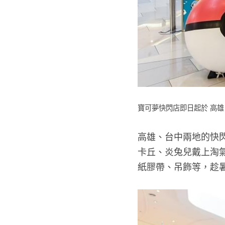
寶可夢快閃店即日起於 高
高雄、台中兩地的快
卡丘、炎兔兒戴上淘
紙膠帶、吊飾等，趁