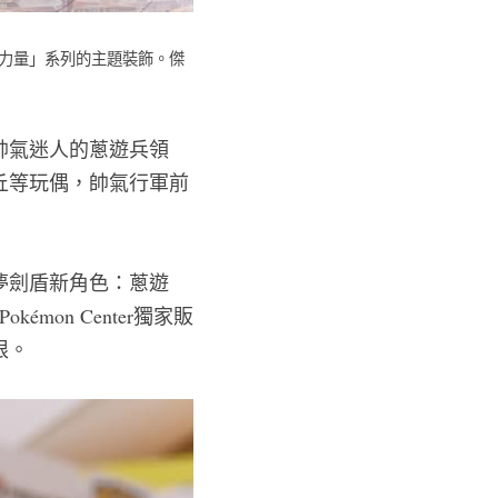
極力量」系列的主題裝飾。傑
帥氣迷人的蔥遊兵領
丘等玩偶，帥氣行軍前
夢劍盾新角色：蔥遊
on Center獨家販
限。