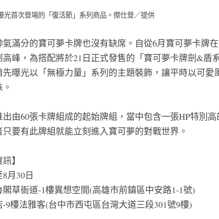
曝光首次登場的「復活節」系列商品。傑仕登／提供
帥氣滿分的寶可夢卡牌也沒有缺席。自從6月寶可夢卡牌
創高峰，為搭配將於21日正式發售的「寶可夢卡牌劍&盾
搶先曝光以「無極力量」系列的主題裝飾，讓平時以可愛
味。
出由60張卡牌組成的起始牌組，當中包含一張HP特別高
者只要有此牌組就能立刻進入寶可夢的對戰世界。　
資訊】
至8月30日
閣草衙道-1樓異想空間(高雄市前鎮區中安路1-1號)
9樓法雅客(台中市西屯區台灣大道三段301號9樓)