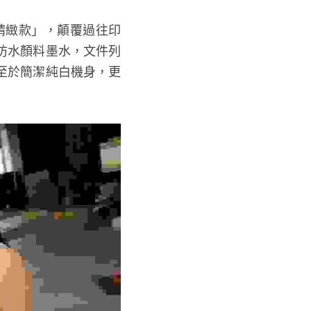
「精緻款」，顛覆過往印
防水顏料墨水，文件列
至於簡潔純白機身，更