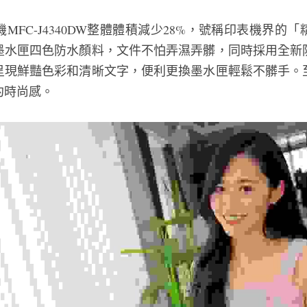
MFC-J4340DW整體體積減少28%，號稱印表機界的
墨水匣四色防水顏料，文件不怕弄濕弄髒，同時採用全新
呈現鮮豔色彩和清晰文字，便利更換墨水匣輕鬆不髒手。
約時尚感。