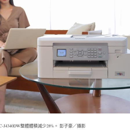
J4340DW整體體積減少28%。 彭子豪／攝影