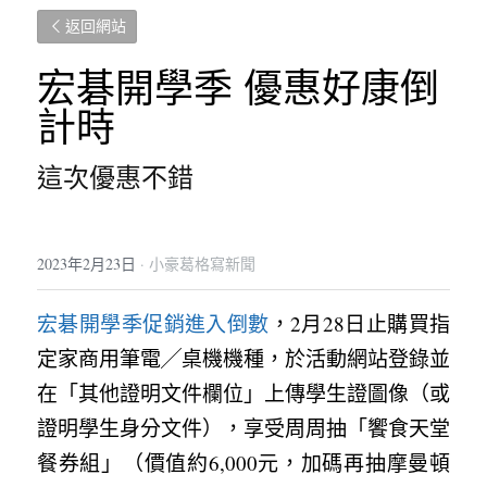
返回網站
宏碁開學季 優惠好康倒
計時
這次優惠不錯
2023年2月23日
·
小豪葛格寫新聞
宏碁開學季促銷進入倒數
，2月28日止購買指
定家商用筆電╱桌機機種，於活動網站登錄並
在「其他證明文件欄位」上傳學生證圖像（或
證明學生身分文件），享受周周抽「饗食天堂
餐券組」（價值約6,000元，加碼再抽摩曼頓