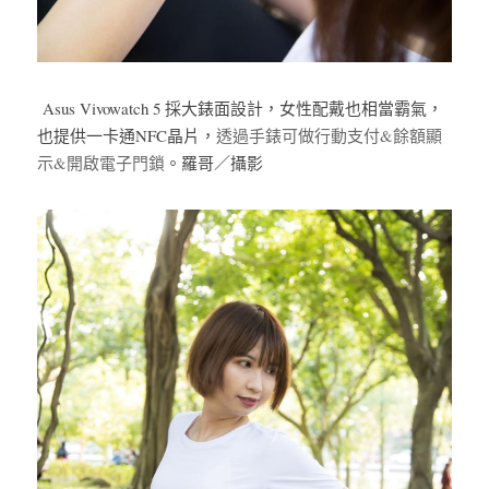
Asus Vivowatch 5 採大錶面設計，女性配戴也相當霸氣，
也提供
一卡通NFC晶片，
透過手錶可做行動支付&餘額顯
示&開啟電子門鎖
。羅哥／攝影 