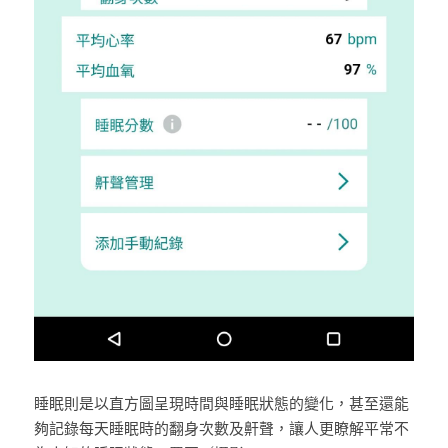
睡眠則是以直方圖呈現時間與睡眠狀態的變化，甚至還能
夠記錄每天睡眠時的翻身次數及鼾聲，讓人更瞭解平常不