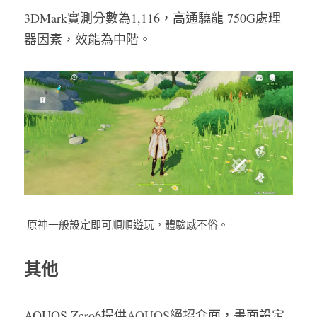
3DMark實測分數為1,116，高通驍龍 750G處理
器因素，效能為中階。 
 原神一般設定即可順順遊玩，體驗感不俗。
其他 
AQUOS Zero6提供
A
QUOS
絕招
介面，畫面設定