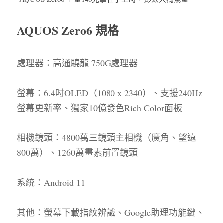
AQUOS Zero6 規格
處理器：高通驍龍
 750G
處理器
螢幕：
6.4
吋
OLED
（
1080 x 2340
）、支援
240Hz
螢幕更新率、獨家
10
億發色
Rich Color
面板
相機鏡頭：
4800
萬三鏡頭主相機（廣角、望遠
800
萬）、
1260
萬畫素前置鏡頭
系統：
Android 11
其他：螢幕下載指紋辨識、
Google
助理功能鍵、