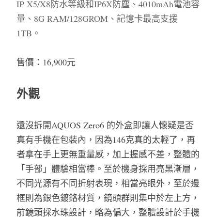
IP X5/X8
防水等級和
IP6X
防塵、
4010mAh
電池容
量、
8G RAM/128GROM
、記憶卡最高支援
1TB
。
售價：
16,900
元
外觀
還沒拆開AQUOS Zero6 的外盒即讓人懷疑是否
真有手機在包裝內，因為146克真的太輕了，再
者拿在手上更無重量感，加上握感不差，整體的
「手部」體驗相當棒。至於機身採用亮黑漸層，
不同光源有不同折射表現，相當亮眼外，至於邊
框則為銀色鍍鉻材質，鏡頭群則集中於左上方，
前鏡頭採水珠設計，略為偏大，整體設計於手機