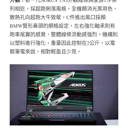
外觀：
新一代AORUS 15G外觀線條與家族15P系
列相近，採超跑俐落風格，全機類消光黑用色，
散熱孔向超跑大牛致敬，C件進出風口採類
BMW腎形鼻頭的網格設定，左右強化軸承則有
跑車尾翼的感覺，整體線條流動感強烈。機構則
以塑料進行強化，重量因此控制在2公斤，以電
競筆電來說，相對輕盈且少見。 