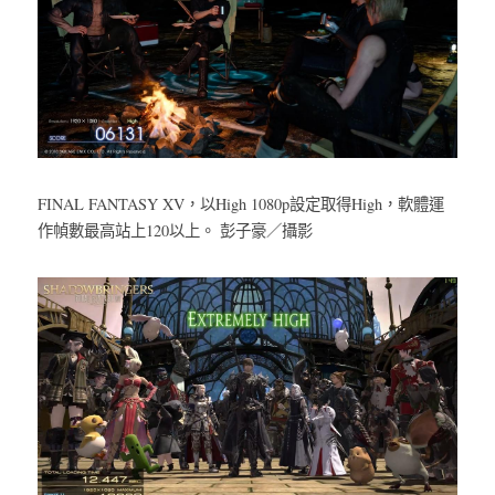
FINAL FANTASY XV，以High 1080p設定取得High，軟體運
作幀數最高站上120以上。 彭子豪／攝影