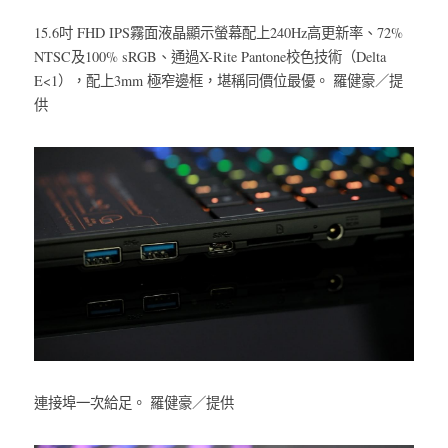
15.6吋 FHD IPS霧面液晶顯示螢幕配上240Hz高更新率、72% 
NTSC及100% sRGB、通過X-Rite Pantone校色技術（Delta 
E<1），配上3mm 極窄邊框，堪稱同價位最優。 羅健豪／提
供
連接埠一次給足。 羅健豪／提供