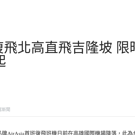
sia復飛北高直飛吉隆坡 
起
寫新聞
牌AirAsia首班復飛班機日前在高雄國際機場降落，此