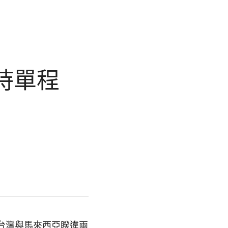
限時單程
為台灣與馬來西亞睽違兩