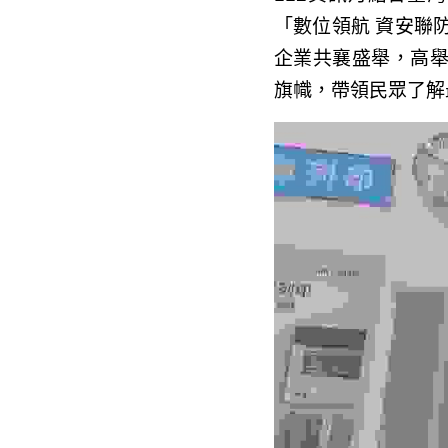
位領航 資安聯防」為
共襄盛舉，高舉「
幟，帶領民眾了解最