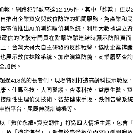
通報，網路犯罪數高達12,195件，其中「詐欺」更以2
各自推出企業資安與數位防詐的把關服務，為產業和民
傳電信推出AI預測詐騙偵測系統，利用大數據建立
華電信的防駭守門員在點擊詐騙連結時顯示防阻頁面
護上，台灣大哥大自主研發的反詐戰警，協助企業辨識
內也展示數位抹除系統、加密演算防偽、商業履歷查詢
全加保。
超過418萬的長者們，現場特別打造高齡科技示範屋
健康、仕馬科技、大同醫護、杏澤科技、益康生醫、資
接觸性生理偵測技術、智慧健康手環、跌倒告警系統
申辦平台、屈腿伸腿訓練機等。
以「數位永續×資安韌性」打造四大情境主題，包含
潮」及「職能海灣」，聚焦於臺灣數位內容原創開發及