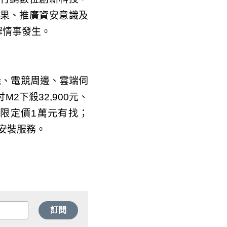
果、推廣資安意識及
罪情事發生。
機、電競周邊、雲端伺
M2下殺32,900元、
限定價1萬元有找；QNAP
務。
訂閱