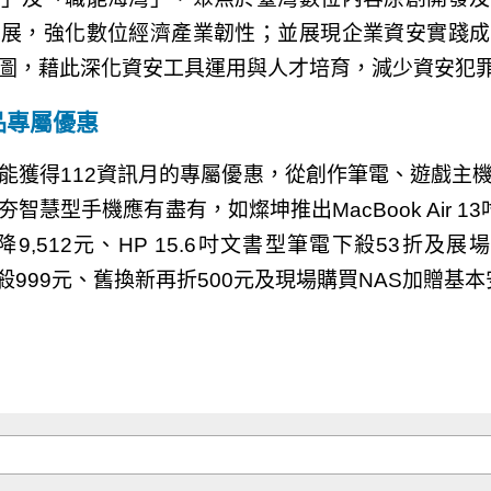
發展，強化數位經濟產業韌性；並展現企業資安實踐成
圖，藉此深化資安工具運用與人才培育，減少資安犯
品專屬優惠
能獲得112資訊月的專屬優惠，從創作筆電、遊戲主
慧型手機應有盡有，如燦坤推出MacBook Air 13吋
ltra直降9,512元、HP 15.6吋文書型筆電下殺53折及展場
元、舊換新再折500元及現場購買NAS加贈基本安裝服