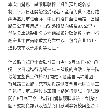
本次自駕巴士試乘體驗採「網路預約報名機
制」，即日起開始接受報名，全程免費，運行路
線為臺北市信義路－中山南路口至信義路－基隆
路口公車專用道，自駕路段雙向總長8.5公里，
並依公車站點劃分為六個試乘體驗路段，途中行
經臺北市信義路重要商業中心，包含台北101、
通化夜市及永康街等地區。
信義路自駕巴士實驗計畫自今年2月18日核准通
過，次日起進行為期一年三階段的實驗：第一階
段前置整備工作於2月開始，含建置高精地圖、
智慧路口設施、充電站與路側安全告示牌面等工
作執行；第二階段為車輛上路運行測試，測試期
間自5月底至今，進行自駕軟硬體系統、高精地
圖、號誌資訊以及智慧路口感測等調校與整合；