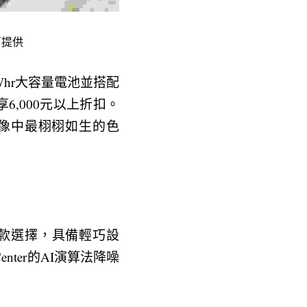
／提供
0Whr大容量電池並搭配
6,000元以上折扣。
及圖像中最栩栩如生的色
認證的機款選擇，具備輕巧設
ter的AI演算法降噪