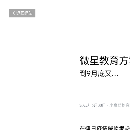
返回網站
微星教育方
到9月底又…
2022年5月30日
·
小豪葛格寫
在連日疫情嚴峻考