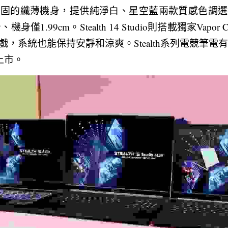
的纖薄機身，提供純淨白、星空藍兩款質感色調選擇。其中，
身僅1.99cm。Stealth 14 Studio則搭載獨家Vapor C
，系統也能保持安靜和涼爽。Stealth系列電競筆電有1
上市。