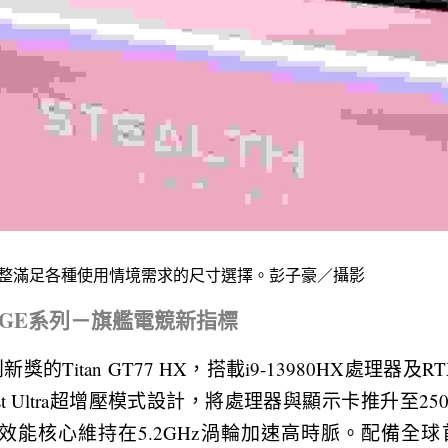
陣容完整滿足各種使用情境需求的尺寸選擇。彭子豪／攝影
ider GE系列－旗艦電競新指標
新獎的Titan GT77 HX，搭載i9-13980HX處理器及R
Boost Ultra超增壓模式設計，將處理器與顯示卡推升至2
能核心維持在5.2GHz渦輪加速高時脈。配備全球首款4K／