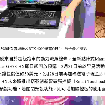
i9-13980HX處理器及RTX 4090筆電GPU。 彭子豪／攝影
系列靈感來自於超級跑車的動力流線線條，全新點陣式Matrix l
X、Raider GE78 HX即日起開放預購，3月31日前於
am錢包儲值碼50美元，2月28日前再加碼送電子現金即享
GE78 HX未來將推出搭載創新智慧觸控板（Smart Touc
預設功能，若關閉預設功能，則可增加觸控板的使用