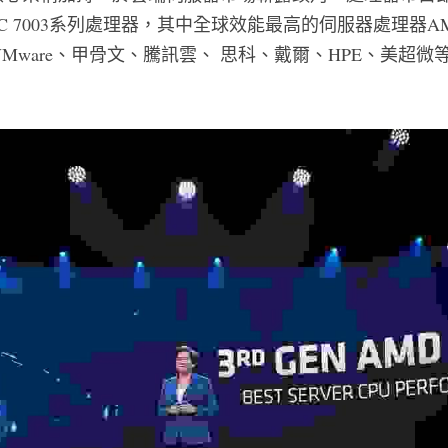
C 7003系列處理器，其中全球效能最高的伺服器處理器AMD 
VMware、甲骨文、騰訊雲、 思科、戴爾、HPE、美超