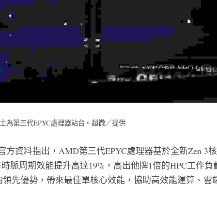
士為第三代EPYC處理器站台。超微／提供
3系列官方資料指出，AMD第三代EPYC處理器基於全新Zen 
每時脈周期效能提升高達19%，高出他牌1倍的HPC工作
的領先優勢，帶來最佳單核心效能，協助高效能運算、雲
。