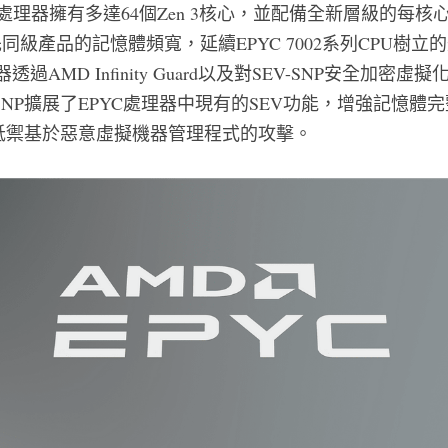
03系列處理器擁有多達64個Zen 3核心，並配備全新層級的
領先同級產品的記憶體頻寬，延續EPYC 7002系列CPU樹
透過AMD Infinity Guard以及對SEV-SNP安全加
-SNP擴展了EPYC處理器中現有的SEV功能，增強記憶體
抵禦基於惡意虛擬機器管理程式的攻擊。