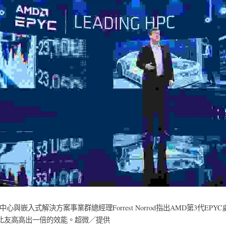
心與嵌入式解決方案事業群總經理Forrest Norrod指出AMD第3代EP
比友高高出一倍的效能。超微／提供