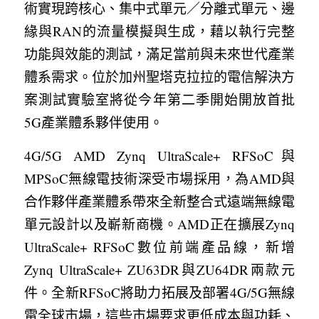
術實現跨核心、集中式單元／分離式單元、邊
緣與RAN的流量模擬與生成，藉以執行完整
功能與效能的測試，滿足當前與未來世代產業
體系需求。位於加州聖塔克拉拉的電信解決方
案測試實驗室將從今年第二季開始開放首批
5G產業體系夥伴使用。
4G/5G AMD Zynq UltraScale+ RFSoC與
MPSoC無線電技術深受市場採用，為AMD與
合作夥伴產業體系帶來全新整合式遠端無線電
單元設計以及嶄新商機。AMD正在擴展Zynq 
UltraScale+ RFSoC數位前端產品線，新增
Zynq UltraScale+ ZU63DR與ZU64DR兩款元
件。全新RFSoC將助力拓展及部署4G/5G無線
電全球市場，這些市場要求更低成本與功耗、