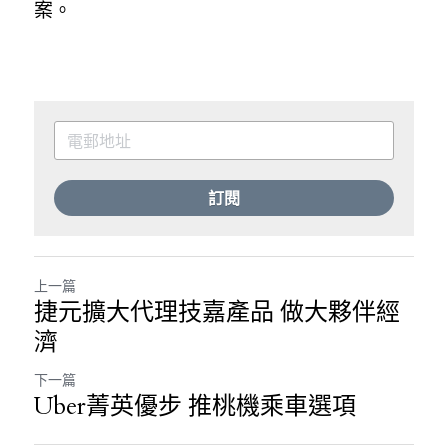
案。
訂閱
上一篇
捷元擴大代理技嘉產品 做大夥伴經
濟
下一篇
Uber菁英優步 推桃機乘車選項