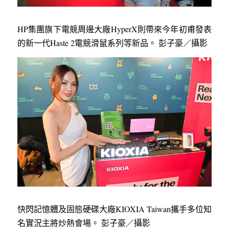
HP集團旗下電競周邊大廠HyperX則帶來今年初甫發表
的新一代Haste 2電競滑鼠系列等新品。 彭子豪／攝影
快閃記憶體及固態硬碟大廠KIOXIA Taiwan攜手多位知
名實況主將炒熱會場。 彭子豪／攝影