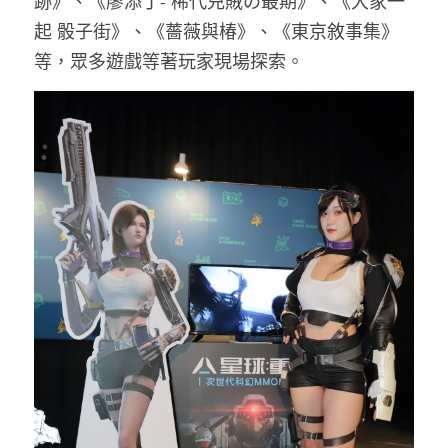
跡》、《廖添丁- 稀代兇賊の最期》、《大家一
起 骰子街》、《薔薇與椿》、《東京敘事集》
等，眾多遊戲等著玩家現場探索。