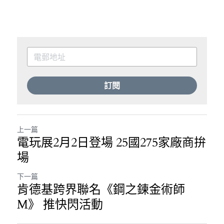
訂閱
上一篇
電玩展2月2日登場 25國275家廠商拚
場
下一篇
肯德基跨界聯名《鋼之鍊金術師
M》 推快閃活動