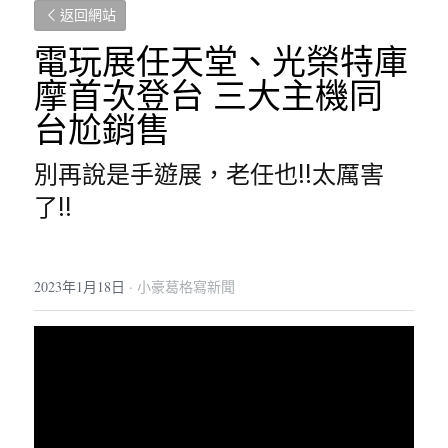
返回網站
電玩展任天堂、光榮特庫
摩首次登台 三大主機同
台尬銷售
別再說是手遊展，老任也!!太厲害
了!!
2023年1月18日
·
小豪葛格寫新聞