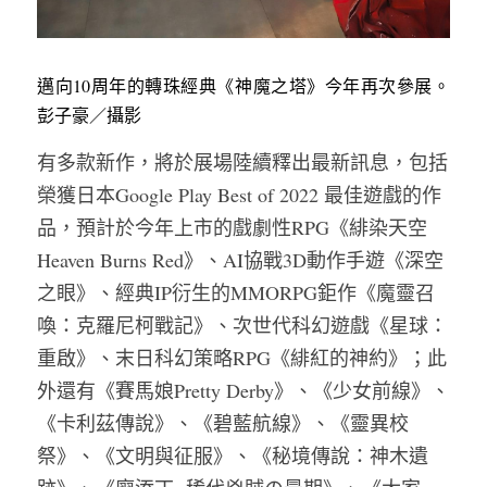
邁向10周年的轉珠經典《神魔之塔》今年再次參展。 
彭子豪／攝影
有多款新作，將於展場陸續釋出最新訊息，包括
榮獲日本Google Play Best of 2022 最佳遊戲的作
品，預計於今年上市的戲劇性RPG《緋染天空 
Heaven Burns Red》、AI協戰3D動作手遊《深空
之眼》、經典IP衍生的MMORPG鉅作《魔靈召
喚：克羅尼柯戰記》、次世代科幻遊戲《星球：
重啟》、末日科幻策略RPG《緋紅的神約》；此
外還有《賽馬娘Pretty Derby》、《少女前線》、
《卡利茲傳說》、《碧藍航線》、《靈異校
祭》、《文明與征服》、《秘境傳說：神木遺