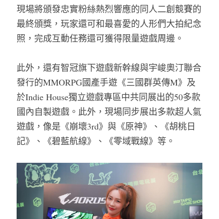
現場將頒發忠實粉絲熱烈響應的同人二創競賽的
最終頒獎，玩家還可和最喜愛的人形們大拍紀念
照，完成互動任務還可獲得限量遊戲周邊。
此外，還有智冠旗下遊戲新幹線與宇峻奧汀聯合
發行的MMORPG國產手遊《三國群英傳M》及
於Indie House獨立遊戲專區中共同展出的50多款
國內自製遊戲。此外，現場同步展出多款超人氣
遊戲，像是《崩壞3rd》與《原神》、《胡桃日
記》、《碧藍航線》、《零域戰線》等。