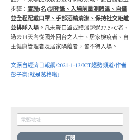
實聯(名)制登錄、入場前量測體溫、自備
步驟：
並全程配戴口罩、手部酒精清潔、保持社交距離
並排隊入場。
凡未戴口罩或體溫超過37.5∘C者、
過去14天內從國外回台之人士、居家檢疫者、自
主健康管理者及居家隔離者，皆不得入場。
文源自經濟日報網/2021-1-13/ICT趨勢頻道/作者
彭子豪(就是葛格啦
)
訂閱