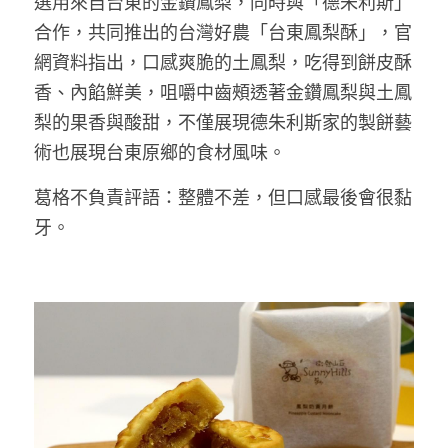
選用來自台東的金鑽鳳梨，同時與「德朱利斯」
合作，共同推出的台灣好農「台東鳳梨酥」，官
網資料指出，口感爽脆的土鳳梨，吃得到餅皮酥
香、內餡鮮美，咀嚼中齒頰透著金鑽鳳梨與土鳳
梨的果香與酸甜，不僅展現德朱利斯家的製餅藝
術也展現台東原鄉的食材風味。   
葛格不負責評語：整體不差，但口感最後會很黏
牙。  