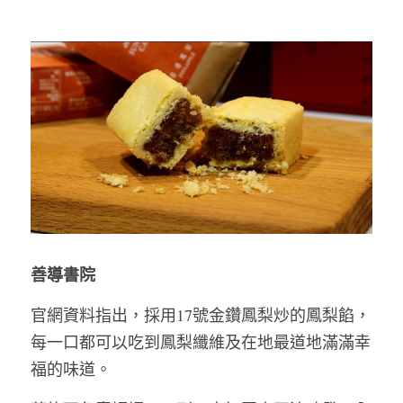
善導書院
官網資料指出，採用17號金鑽鳳梨炒的鳳梨餡，
每一口都可以吃到鳳梨纖維及在地最道地滿滿幸
福的味道。   