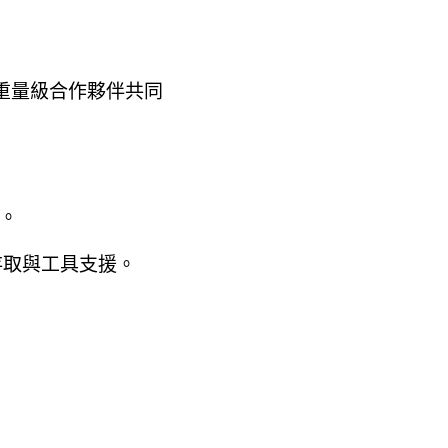
、微軟等重量級合作夥伴共同
U。
即時存取與工具支援。