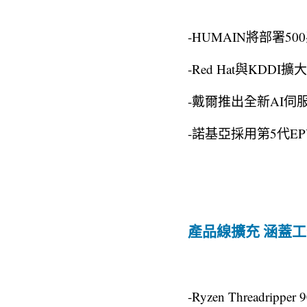
-HUMAIN將部署5
-Red Hat與KDD
-戴爾推出全新AI伺服器平
-諾基亞採用第5代E
產品線擴充 涵蓋
-Ryzen Thread