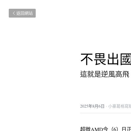
返回網站
不畏出國
這就是逆風高飛 
2025年8月6日
·
小豪葛格寫
超微AMD今（6）日