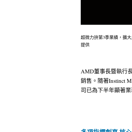
超微力拚第3季業績，擴大產品線
提供
AMD董事長暨執行
銷售。隨著Instin
司已為下半年顯著業
多項指標創高 核