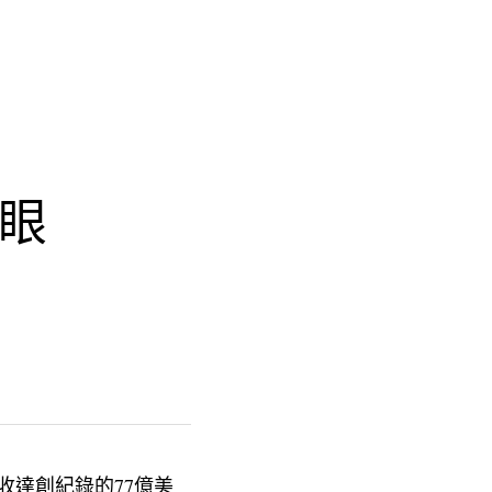
亮眼
收達創紀錄的77億美